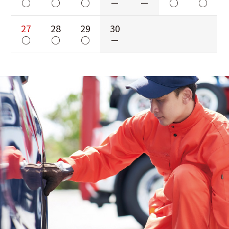
○
○
○
－
－
○
○
27
28
29
30
○
○
○
－