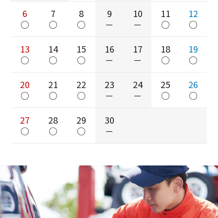
6
7
8
9
10
11
12
○
○
○
－
－
○
○
13
14
15
16
17
18
19
○
○
○
－
－
○
○
20
21
22
23
24
25
26
○
○
○
－
－
○
○
27
28
29
30
○
○
○
－