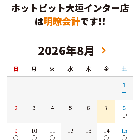
ホットピット大垣インター店
は
明瞭会計
です!!
2026年8月
日
月
火
水
木
金
土
1
－
2
3
4
5
6
7
8
－
－
－
－
－
－
○
9
10
11
12
13
14
15
○
○
○
－
－
○
○