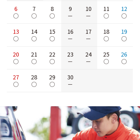
6
7
8
9
10
11
12
○
○
○
－
－
○
○
13
14
15
16
17
18
19
○
○
○
－
－
○
○
20
21
22
23
24
25
26
○
○
○
－
－
○
○
27
28
29
30
○
○
○
－