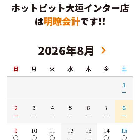
ホットピット大垣インター店
は
明瞭会計
です!!
2026年8月
日
月
火
水
木
金
土
1
－
2
3
4
5
6
7
8
－
－
－
－
－
－
－
9
10
11
12
13
14
15
○
○
○
－
－
○
○