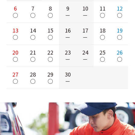
6
7
8
9
10
11
12
○
○
○
－
－
○
○
13
14
15
16
17
18
19
○
○
○
－
－
○
○
20
21
22
23
24
25
26
○
○
○
－
－
○
○
27
28
29
30
○
○
○
－