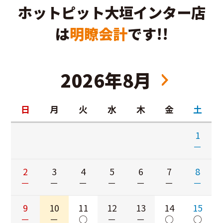
ホットピット大垣インター店
は
明瞭会計
です!!
2026年8月
日
月
火
水
木
金
土
1
－
2
3
4
5
6
7
8
－
－
－
－
－
－
－
9
10
11
12
13
14
15
－
－
○
－
－
○
○