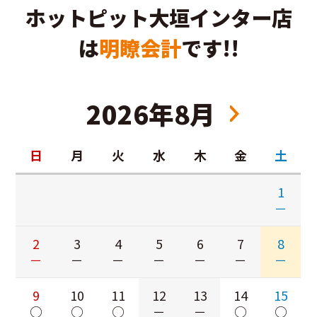
ホットピット大垣インター店
は
明瞭会計
です!!
2026年8月
日
月
火
水
木
金
土
1
－
2
3
4
5
6
7
8
－
－
－
－
－
－
－
9
10
11
12
13
14
15
○
○
○
－
－
○
○