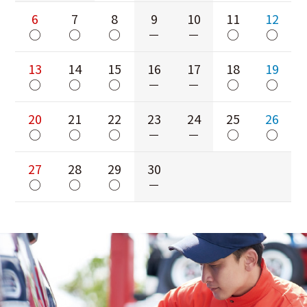
6
7
8
9
10
11
12
○
○
○
－
－
○
○
13
14
15
16
17
18
19
○
○
○
－
－
○
○
20
21
22
23
24
25
26
○
○
○
－
－
○
○
27
28
29
30
○
○
○
－