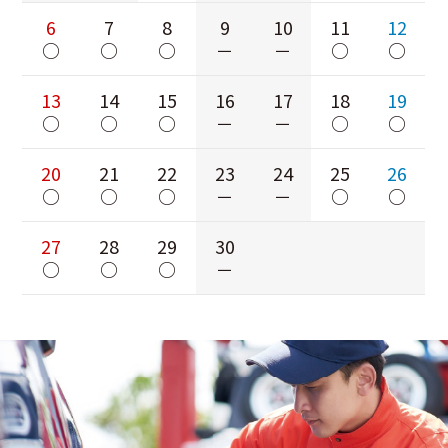
6
7
8
9
10
11
12
○
○
○
－
－
○
○
13
14
15
16
17
18
19
○
○
○
－
－
○
○
20
21
22
23
24
25
26
○
○
○
－
－
○
○
27
28
29
30
○
○
○
－