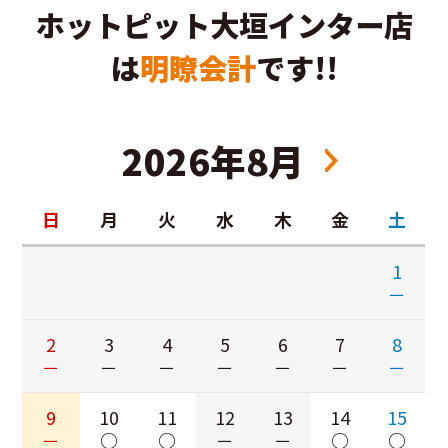
ホットピット大垣インター店
は
明瞭会計
です!!
2026年8月
日
月
火
水
木
金
土
1
－
2
3
4
5
6
7
8
－
－
－
－
－
－
－
9
10
11
12
13
14
15
－
○
○
－
－
○
○