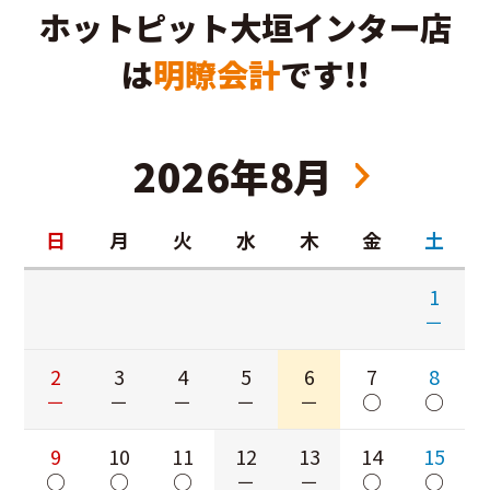
ホットピット大垣インター店
は
明瞭会計
です!!
2026年8月
日
月
火
水
木
金
土
1
－
2
3
4
5
6
7
8
－
－
－
－
－
○
○
9
10
11
12
13
14
15
○
○
○
－
－
○
○