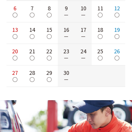
6
7
8
9
10
11
12
○
○
○
－
－
○
○
13
14
15
16
17
18
19
○
○
○
－
－
○
○
20
21
22
23
24
25
26
○
○
○
－
－
○
○
27
28
29
30
○
○
○
－