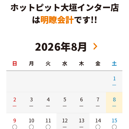
ホットピット大垣インター店
は
明瞭会計
です!!
2026年8月
日
月
火
水
木
金
土
1
－
2
3
4
5
6
7
8
－
－
－
－
－
－
－
9
10
11
12
13
14
15
○
○
○
－
－
○
○