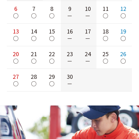
6
7
8
9
10
11
12
○
○
○
－
－
○
○
13
14
15
16
17
18
19
○
○
○
－
－
○
○
20
21
22
23
24
25
26
○
○
○
－
－
○
○
27
28
29
30
○
○
○
－