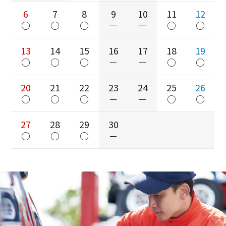
6
7
8
9
10
11
12
○
○
○
－
－
○
○
13
14
15
16
17
18
19
○
○
○
－
－
○
○
20
21
22
23
24
25
26
○
○
○
－
－
○
○
27
28
29
30
○
○
○
－