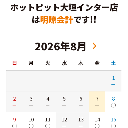
ホットピット大垣インター店
は
明瞭会計
です!!
2026年8月
日
月
火
水
木
金
土
1
－
2
3
4
5
6
7
8
－
－
－
－
－
－
○
9
10
11
12
13
14
15
○
○
○
－
－
○
○